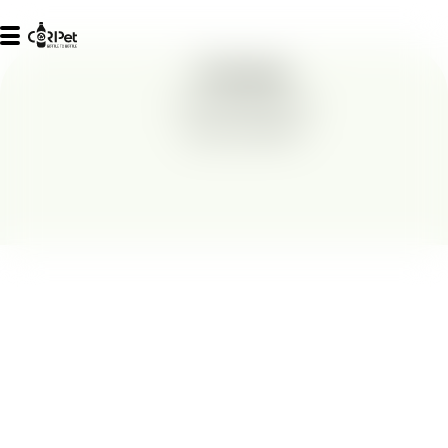
Homepage
Acquistare da noi
Cos'è CORIPET