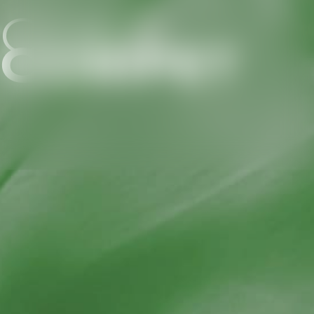
COS’È
CORIPET