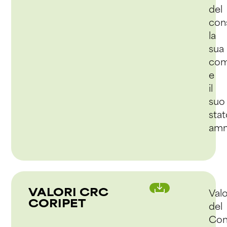
del
con
la
sua
com
e
il
suo
sta
amm
VALORI CRC
Valo
CORIPET
del
Con