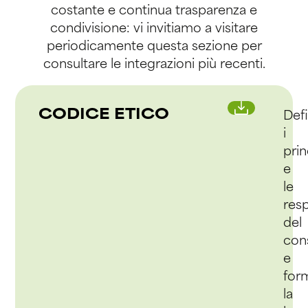
costante e continua trasparenza e
condivisione: vi invitiamo a visitare
periodicamente questa sezione per
consultare le integrazioni più recenti.
CODICE ETICO
Def
i
prin
e
le
resp
del
con
e
for
la