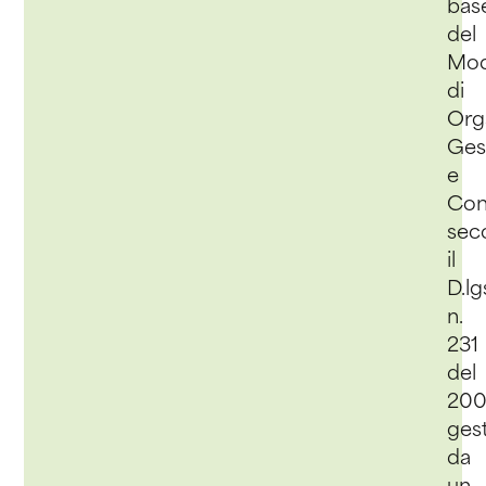
bas
del
Mod
di
Org
Ges
e
Con
sec
il
D.lg
n.
231
del
200
gest
da