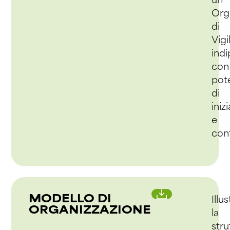
un
Org
di
Vigi
ind
con
pote
di
iniz
e
cont
MODELLO DI
Illus
ORGANIZZAZIONE
la
stru