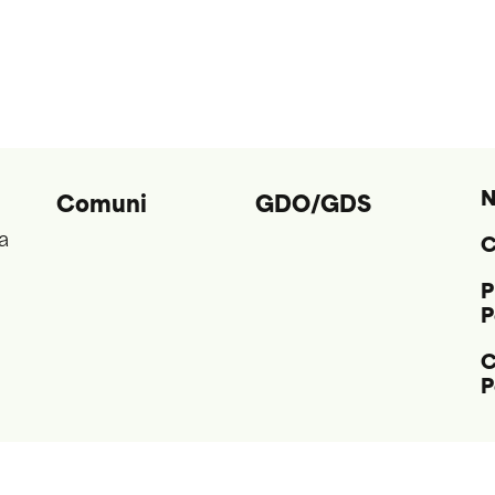
N
Comuni
GDO/GDS
a
C
P
P
C
P