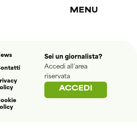
MENU
ews
Sei un giornalista?
Accedi all’area
ontatti
riservata
rivacy
olicy
ACCEDI
ookie
olicy