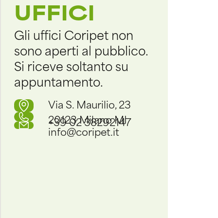
UFFICI
Gli uffici Coripet non
sono aperti al pubblico.
Si riceve soltanto su
appuntamento.
Via S. Maurilio, 23
20123 Milano MI
+39 02 38292147
info@coripet.it