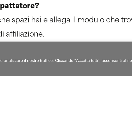
mpattatore?
che spazi hai e allega il modulo che trov
 affiliazione.
analizzare il nostro traffico. Cliccando “Accetta tutti”, acconsenti al nos
e del referente
Cognome del ref