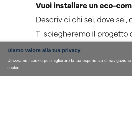
Vuoi installare un eco-co
Descrivici chi sei, dove sei, 
Ti spiegheremo il progetto di
Diamo valore alla tua privacy
Chi sei?
Utilizziamo i cookie per migliorare la tua esperienza di navigazione e 
Azienda/Ente
cookie.
Società/Ente
Nom
Oggetto