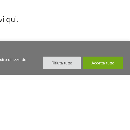
i qui.
tro utilizzo dei
Rifiuta tutto
Accetta tutto
erente
Email