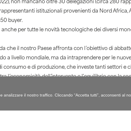
2022), non mancano oltre 30 delegazioni (circa 280 rappre
rappresentanti istituzionali provenienti da Nord Africa,
350 buyer.
 anche per tutte le novità tecnologiche dei diversi mo
 che il nostro Paese affronta con l´obiettivo di abbatte
o a livello mondiale, ma da intraprendere per le nuov
consumo e di produzione, che investe tanti settori e c
ra l´economicità dell´intervento e l’equilibrio con la soc
lteriore sfida è la plastica, che vede l´Emilia-Romagna c
analizzare il nostro traffico. Cliccando “Accetta tutti”, acconsenti al nos
o la sua capacità di fare del rifiuto una nuova materia pr
Un esempio su tutti: il 70% dell´acciaio italiano è prodot
ansizione attraverso la trasformazione che può essere r