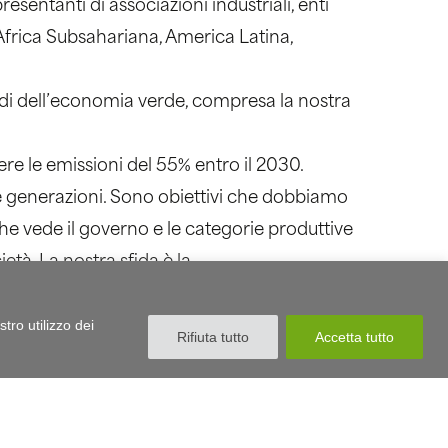
sentanti di associazioni industriali, enti
 Africa Subsahariana, America Latina,
ndi dell’economia verde, compresa la nostra
re le emissioni del 55% entro il 2030.
e generazioni. Sono obiettivi che dobbiamo
he vede il governo e le categorie produttive
ietà. La nostra sfida è la
ome regione all’avanguardia. L´Italia è in
tro utilizzo dei
ima. La sfida del futuro sarà proprio quella
Rifiuta tutto
Accetta tutto
to partendo dai rottami. Ecco perché questa
aggiunta con la tecnologia”.