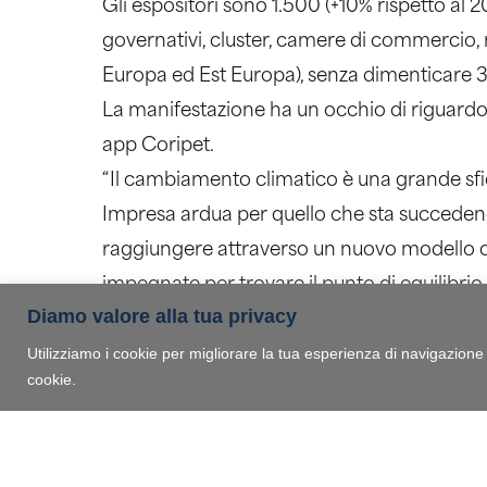
Gli espositori sono 1.500 (+10% rispetto al 
governativi, cluster, camere di commercio, 
Europa ed Est Europa), senza dimenticare 
La manifestazione ha un occhio di riguardo
app Coripet.
“Il cambiamento climatico è una grande sfida
Impresa ardua per quello che sta succedend
raggiungere attraverso un nuovo modello di 
impegnate per trovare il punto di equilibrio t
Diamo valore alla tua privacy
decarbonizzazione”, spiega il Ministro, “un’u
Utilizziamo i cookie per migliorare la tua esperienza di navigazione e 
testa in Europa per il riciclo e ha dimostrat
cookie.
di recuperare dai rifiuti i minerali critici. 
fiera è importante, per accompagnare la tr